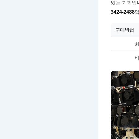
있는 기회입
3424-2488
입
구매방법
회
비