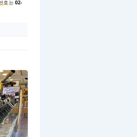
번호
는
02-