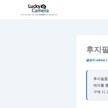
콘
텐
츠
로
건
너
뛰
기
후지필
글쓴이
admin
/
후지필름 
메라를 통
구매 시 