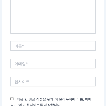
력
하
세
요...
이
름
*
이
메
일
*
웹
사
이
트
다음 번 댓글 작성을 위해 이 브라우저에 이름, 이메
일, 그리고 웹사이트를 저장합니다.