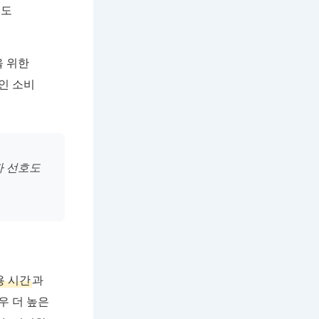
세도
을 위한
인 소비
자 선호도
용 시간
과
우 더 높은