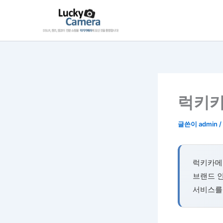
콘
텐
츠
로
건
너
뛰
기
럭키카
글쓴이
admin
/
럭키카메라
브랜드 인
서비스를