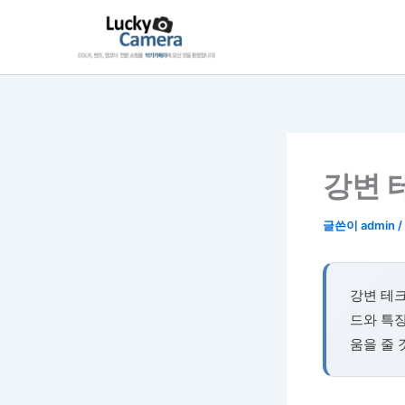
콘
텐
츠
로
건
너
뛰
기
강변 
글쓴이
admin
/
강변 테
드와 특징
움을 줄 