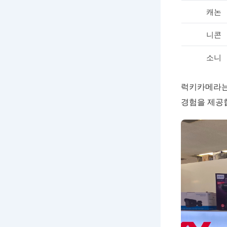
캐논
니콘
소니
럭키카메라는
경험을 제공