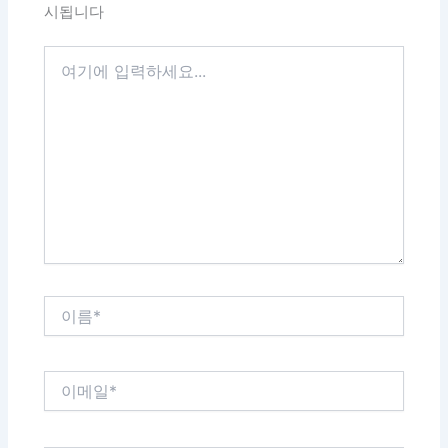
시됩니다
여
기
에
입
력
하
세
요...
이
름
*
이
메
일
*