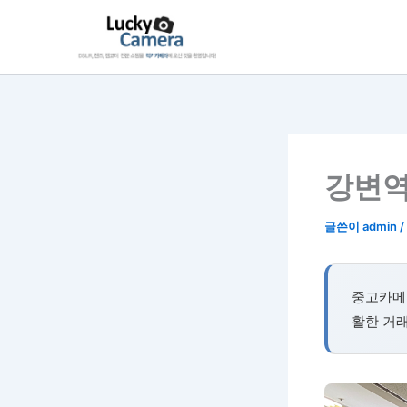
콘
텐
츠
로
건
너
뛰
기
강변역
글쓴이
admin
/
중고카메
활한 거래