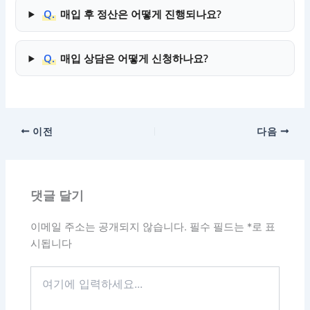
Q.
매입 후 정산은 어떻게 진행되나요?
Q.
매입 상담은 어떻게 신청하나요?
이전
다음
댓글 달기
이메일 주소는 공개되지 않습니다.
필수 필드는
*
로 표
시됩니다
여
기
에