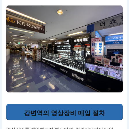
강변역의 영상장비 매입 절차