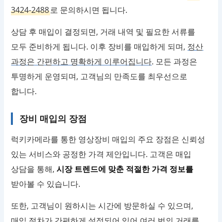
3424-2488
로 문의하시면 됩니다.
상담 후 매입이 결정되면, 거래 내역 및 필요한 서류를
모두 준비하게 됩니다. 이후 장비를 매입하게 되며,
정산
과정은 간편하고 명확하게 이루어집니다
. 모든 과정은
투명하게 운영되며, 고객님의 만족도를 최우선으로
합니다.
장비 매입의 장점
럭키카메라를 통한 영상장비 매입의 주요 장점은 신뢰성
있는 서비스와 공정한 가격 제안입니다. 고객은 매입
상담을 통해,
시장 트렌드에 맞춘 적절한 가격 정보를
받아볼 수 있습니다.
또한, 고객님이 원하시는 시간에 방문하실 수 있으며,
매입 절차가 간편하게 설정되어 있어 여러 번의 거래를