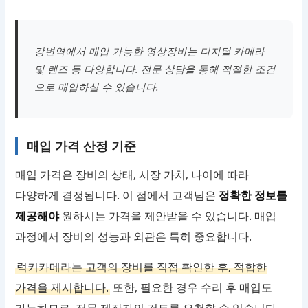
강변역에서 매입 가능한 영상장비는 디지털 카메라
및 렌즈 등 다양합니다. 전문 상담을 통해 적절한 조건
으로 매입하실 수 있습니다.
매입 가격 산정 기준
매입 가격은 장비의 상태, 시장 가치, 나이에 따라
다양하게 결정됩니다. 이 점에서 고객님은
정확한 정보를
제공해야
원하시는 가격을 제안받을 수 있습니다. 매입
과정에서 장비의 성능과 외관은 특히 중요합니다.
럭키카메라는 고객의 장비를 직접 확인한 후, 적합한
가격을 제시합니다.
또한, 필요한 경우 수리 후 매입도