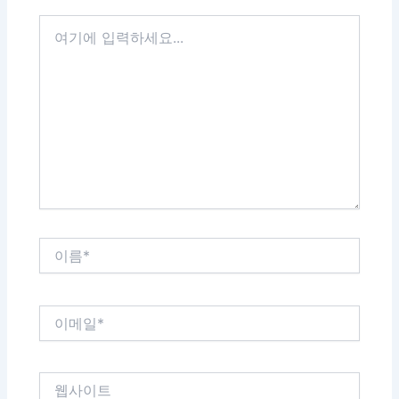
여
기
에
입
력
하
세
요...
이
름
*
이
메
일
*
웹
사