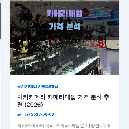
럭키카메라 카메라매입
럭키카메라 카메라매입 가격 분석 추
천 (2026)
admin
/
2026-06-06
럭키카메라에서의 카메라 매입은 다양한 가격