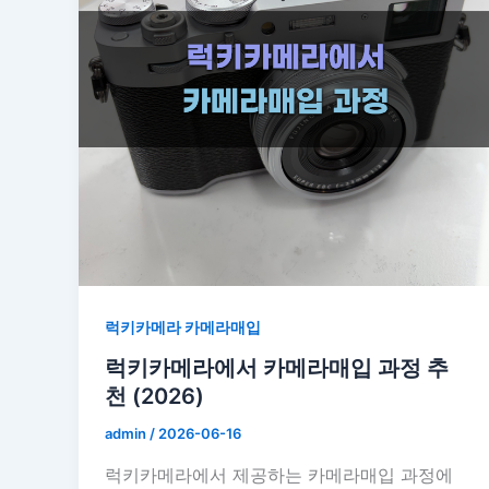
럭키카메라 카메라매입
럭키카메라에서 카메라매입 과정 추
천 (2026)
admin
/
2026-06-16
럭키카메라에서 제공하는 카메라매입 과정에