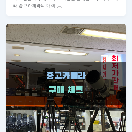
라 중고카메라의 매력 […]