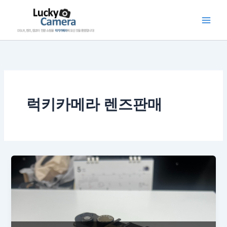
콘
텐
츠
로
건
너
뛰
기
럭키카메라 렌즈판매