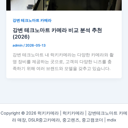
강변 테크노마트 카메라
강변 테크노마트 카메라 비교 분석 추천
(2026)
admin
/
2026-05-13
강변 테크노마트 내 럭키카메라는 다양한 카메라와 촬
영 장비를 제공하는 곳으로, 고객의 다양한 니즈를 충
족하기 위해 여러 브랜드와 모델을 갖추고 있습니다.
Copyright © 2026 럭키카메라 | 럭키카메라 | 강변테크노마트 카메
라 매장, DSLR중고카메라, 중고렌즈, 중고캠코더 |
mdix