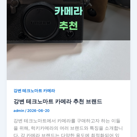
강변 테크노마트 카메라
강변 테크노마트 카메라 추천 브랜드
admin
/
2026-06-20
강변 테크노마트에서 카메라를 구매하고자 하는 이들
을 위해, 럭키카메라의 여러 브랜드와 특징을 소개합니
다. 각 카메라 브랜드는 다양한 용도에 최적화되어 있