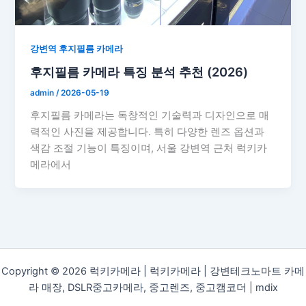
강변역 후지필름 카메라
후지필름 카메라 특징 분석 추천 (2026)
admin
/
2026-05-19
후지필름 카메라는 독창적인 기술력과 디자인으로 매
력적인 사진을 제공합니다. 특히 다양한 렌즈 옵션과
색감 조절 기능이 특징이며, 서울 강변역 근처 럭키카
메라에서
Copyright © 2026 럭키카메라 | 럭키카메라 | 강변테크노마트 카메
라 매장, DSLR중고카메라, 중고렌즈, 중고캠코더 |
mdix