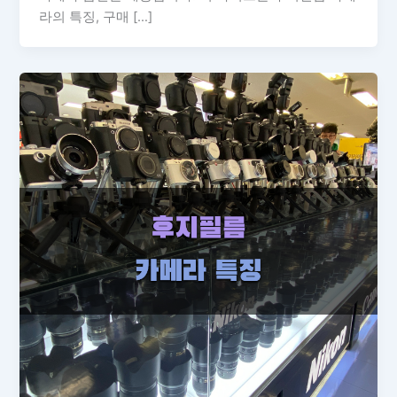
라의 특징, 구매 […]