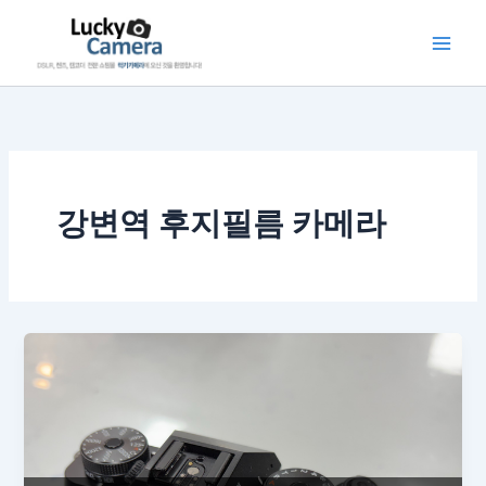
콘
텐
츠
로
건
너
뛰
기
강변역 후지필름 카메라