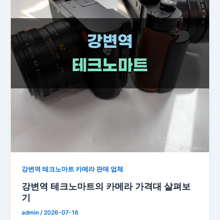
강변역 테크노마트 카메라 판매 업체
강변역 테크노마트의 카메라 가격대 살펴보
기
admin
/
2026-07-16