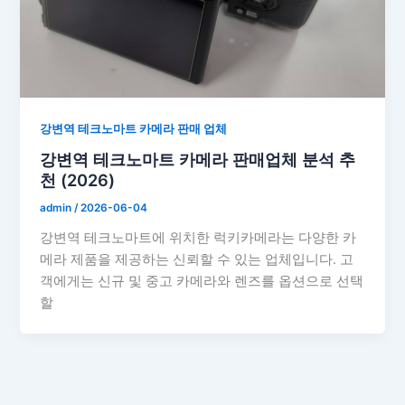
강변역 테크노마트 카메라 판매 업체
강변역 테크노마트 카메라 판매업체 분석 추
천 (2026)
admin
/
2026-06-04
강변역 테크노마트에 위치한 럭키카메라는 다양한 카
메라 제품을 제공하는 신뢰할 수 있는 업체입니다. 고
객에게는 신규 및 중고 카메라와 렌즈를 옵션으로 선택
할