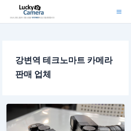
콘
텐
츠
로
건
너
뛰
기
강변역 테크노마트 카메라
판매 업체