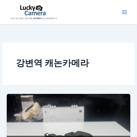
콘
텐
츠
로
건
너
뛰
기
강변역 캐논카메라