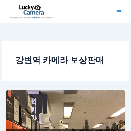
콘
텐
츠
로
건
너
뛰
기
강변역 카메라 보상판매