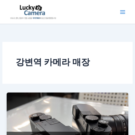
콘
텐
츠
로
건
너
뛰
기
강변역 카메라 매장