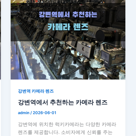
강변역 카메라 렌즈
강변역에서 추천하는 카메라 렌즈
admin
/
2026-06-01
강변역에 위치한 럭키카메라는 다양한 카메라
렌즈를 제공합니다. 소비자에게 신뢰를 주는