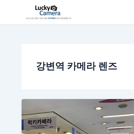
콘
텐
츠
로
건
너
뛰
기
강변역 카메라 렌즈