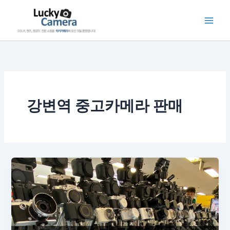
콘
텐
츠
로
건
너
뛰
기
강변역 중고카메라 판매