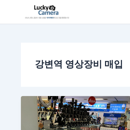
콘
텐
츠
로
건
너
뛰
기
강변역 영상장비 매입